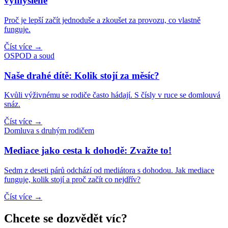
vymyšlené
Proč je lepší začít jednoduše a zkoušet za provozu, co vlastně
funguje.
Číst více →
OSPOD a soud
Naše drahé dítě: Kolik stojí za měsíc?
Kvůli výživnému se rodiče často hádají. S čísly v ruce se domlouvá
snáz.
Číst více →
Domluva s druhým rodičem
Mediace jako cesta k dohodě: Zvažte to!
Sedm z deseti párů odchází od mediátora s dohodou. Jak mediace
funguje, kolik stojí a proč začít co nejdřív?
Číst více →
Chcete se dozvědět víc?