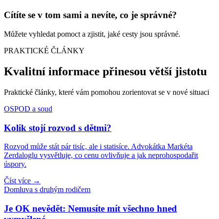
Cítíte se v tom sami a nevíte, co je správné?
Můžete vyhledat pomoct a zjistit, jaké cesty jsou správné.
PRAKTICKÉ ČLÁNKY
Kvalitní informace přinesou větší jistotu
Praktické články, které vám pomohou zorientovat se v nové situaci
OSPOD a soud
Kolik stojí rozvod s dětmi?
Rozvod může stát pár tisíc, ale i statisíce. Advokátka Markéta
Zerdaloglu vysvětluje, co cenu ovlivňuje a jak neprohospodařit
úspory.
Číst více →
Domluva s druhým rodičem
Je OK nevědět: Nemusíte mít všechno hned