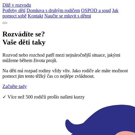
Dítě v rozvodu
Potřeby dětí
Domluva s druhým rodičem
OSPOD a soud
Jak
pomoct sobě
Kontakt
Naučte se mluvit s dětmi
Rozvádíte se?
Vaše děti taky
Rozvod nebo rozchod patří mezi nejnáročnější situace, jakými
můžeme během života projít.
Na děti má rozpad rodiny vždy vliv. Jako rodiče ale máte možnost
pomoct jim tento těžký čas co nejlépe zvládnout.
Začněte tady
✓ Více než 500 rodičů prošlo našimi kurzy