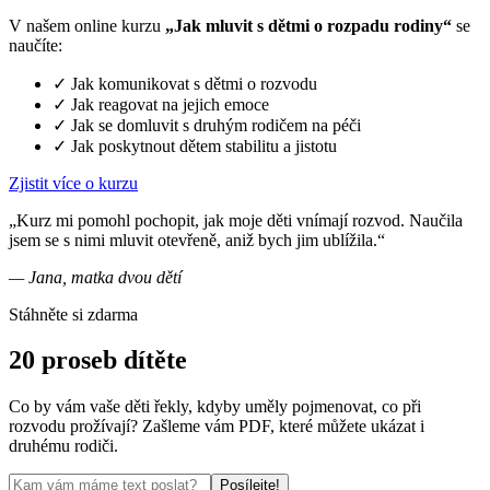
V našem online kurzu
„Jak mluvit s dětmi o rozpadu rodiny“
se
naučíte:
✓
Jak komunikovat s dětmi o rozvodu
✓
Jak reagovat na jejich emoce
✓
Jak se domluvit s druhým rodičem na péči
✓
Jak poskytnout dětem stabilitu a jistotu
Zjistit více o kurzu
„Kurz mi pomohl pochopit, jak moje děti vnímají rozvod. Naučila
jsem se s nimi mluvit otevřeně, aniž bych jim ublížila.“
— Jana, matka dvou dětí
Stáhněte si zdarma
20 proseb dítěte
Co by vám vaše děti řekly, kdyby uměly pojmenovat, co při
rozvodu prožívají? Zašleme vám PDF, které můžete ukázat i
druhému rodiči.
Posílejte!